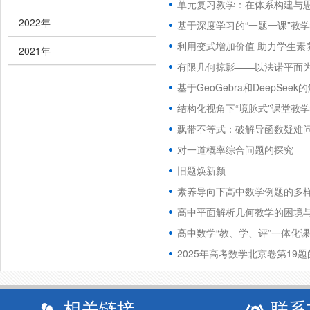
单元复习教学：在体系构建与
2022年
基于深度学习的“一题一课”教
利用变式增加价值 助力学生素
2021年
有限几何掠影——以法诺平面
基于GeoGebra和DeepSe
结构化视角下“境脉式”课堂教
飘带不等式：破解导函数疑难问
对一道概率综合问题的探究
旧题焕新颜
素养导向下高中数学例题的多
高中平面解析几何教学的困境
高中数学“教、学、评”一体化
2025年高考数学北京卷第19
相关链接
联系