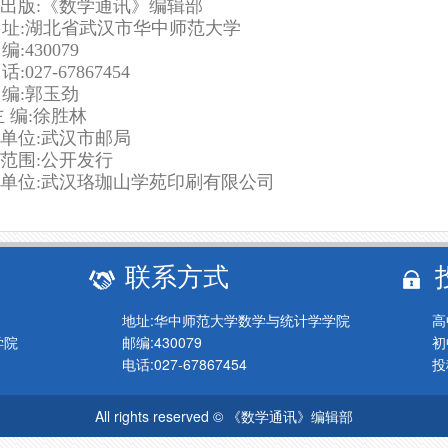
出版:《数学通讯》编辑部
址:湖北省武汉市华中师范大学
编:
430079
话:
027
-
67867454
编:郭玉劲
 编:
徐胜林
单位:武汉市邮局
行范围:公开发行
单位:武汉珞珈山学苑印刷有限公司
联系方式
地址:华中师范大学数学与统计学学院
高
学院
邮编:430079
初
电话:027-67867454
投
All rights reserved © 《数学通讯》编辑部