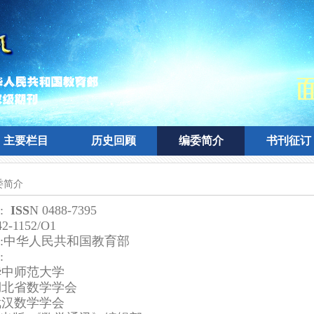
主要栏目
历史回顾
编委简介
书刊征订
主要栏目
历史回顾
编委简介
书刊征订
委简介
:
I
S
S
N 0488-7395
2-1152/O1
:中华人民共和国教育部
:
中师范大学
北省数学学会
武汉数学学会