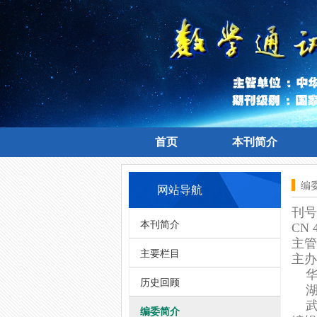
首页
本刊简介
首页
本刊简介
编
网站导航
刊号
本刊简介
CN 4
主管
主要栏目
主
办
华
历史回顾
湖
编委简介