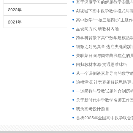
基于深度学习的解题教学实践
2022年
AI视域下高中数学教学模式与
高中数学“一核三层四步”主题
2021年
品设问方式 研教材内涵
跨学科背景下高中数学建模活
细微之处见真章 边注夹缝藏蹊
关联蒙日圆与圆锥曲线焦点的
回归教材本源·贯通思维脉络
从一个课例谈素养导向的数学
追根溯源 让竞赛题解题思路更
一道函数与导数试题的命制历
关于新时代中学数学名师工作室
我为高考设计题目
赏析2025年全国高中数学联