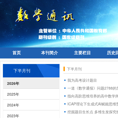
首页
本刊简介
主要栏目
历史
首页
本刊简介
主要栏目
历史
下半月刊
下半月刊
我为高考设计题目
2026年
一道《数学通报》问题2788的
2025年
指向高阶思维培养的高中数学
ICAP理论下生成式AI赋能思
2024年
挖掘题目生长点 多维生发探究
2023年