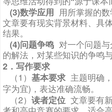
等思维活动得到的“源于课本而
(3)
数学应用
用所掌握的数
文章要有现实背景材料、具
结果。
(4)
问题争鸣
对一个问题与
的解法，对某些知识的争鸣
2
．写作要求
1
（
）
基本要求
主题明确
)
字为宜
，表达准确流畅。
2
（
）
读者定位
文章要有
考和高中竞赛的要求，适合