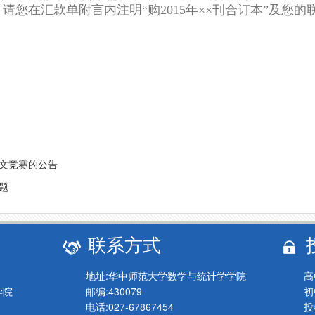
请您在汇款单附言内注明“购2015年××刊合订本”及您的
文竞赛的公告
题
联系方式
地址:华中师范大学数学与统计学学院
高
学院
邮编:430079
初
电话:027-67867454
投